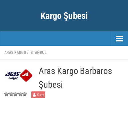
Kargo Şubesi
ANASAYFA
ARAS KARGO
/
İSTANBUL
KARGO FIRMALARI
Aras Kargo Barbaros
ŞEHIRLER
Şubesi
0 oy