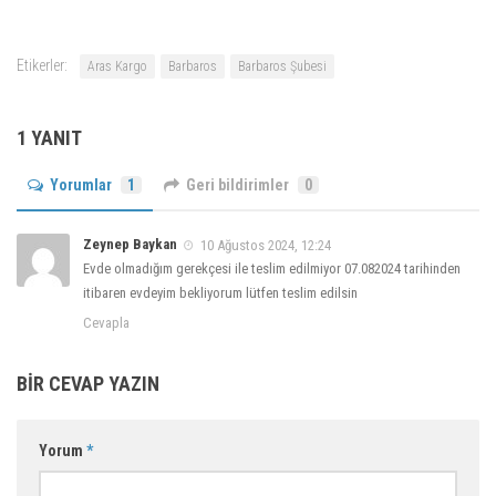
Etikerler:
Aras Kargo
Barbaros
Barbaros Şubesi
1 YANIT
Yorumlar
1
Geri bildirimler
0
Zeynep Baykan
10 Ağustos 2024, 12:24
Evde olmadığım gerekçesi ile teslim edilmiyor 07.082024 tarihinden
itibaren evdeyim bekliyorum lütfen teslim edilsin
Cevapla
BIR CEVAP YAZIN
Yorum
*