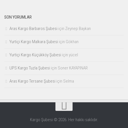
SON YORUMLAR
Aras Kargo Barbaros Şubesi
için
Zeynep Baykan
Yurtiçi Kargo Malkara Şubesi
için
Gökhan
Yurtiçi Kargo Küçükköy Şubesi
için
yücel
UPS Kargo Tuzla Şubesi
için
Soner KAYAPINAR
Aras Kargo Tersane Şubesi
için
Selma
Kargo Şubesi © 2026. Her hakkı saklıdır.