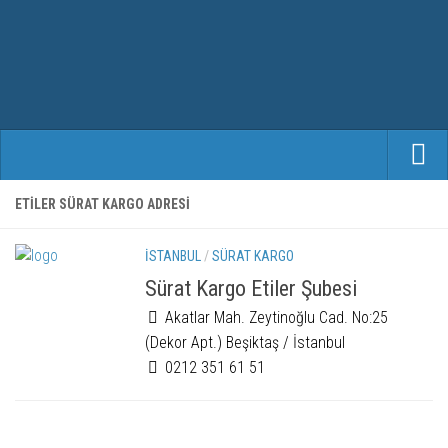
ANASAYFA
ETILER SÜRAT KARGO ADRESI
KARGO FIRMALARI
İSTANBUL
/
SÜRAT KARGO
ŞEHIRLER
Sürat Kargo Etiler Şubesi
Akatlar Mah. Zeytinoğlu Cad. No:25
(Dekor Apt.) Beşiktaş / İstanbul
0212 351 61 51