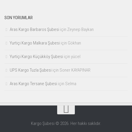
SON YORUMLAR
Aras Kargo Barbaros Şubesi
için
Zeynep Baykan
Yurtiçi Kargo Malkara Şubesi
için
Gökhan
Yurtiçi Kargo Küçükköy Şubesi
için
yücel
UPS Kargo Tuzla Şubesi
için
Soner KAYAPINAR
Aras Kargo Tersane Şubesi
için
Selma
Kargo Şubesi © 2026. Her hakkı saklıdır.