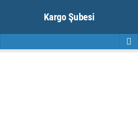
Kargo Şubesi
ANASAYFA
KARGO FIRMALARI
ŞEHIRLER