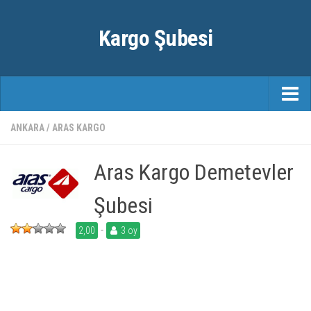
Kargo Şubesi
ANASAYFA
ANKARA
/
ARAS KARGO
KARGO FIRMALARI
Aras Kargo Demetevler
ŞEHIRLER
Şubesi
-
2,00
3 oy