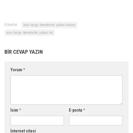
Etikerler:
aras kargo demetevler şubesi ankara
aras kargo demetevler şubesi tel
BIR CEVAP YAZIN
Yorum
*
İsim
*
E-posta
*
İnternet sitesi