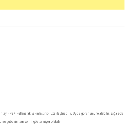
tayı - ve + kullanarak yakınlaştırıp, uzaklaştırabilir, Uydu görünümüne alabilir, sağa sola
numu şubenin tam yerini göstermiyor olabilir.