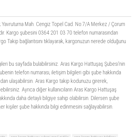
; Yavruturna Mah. Cengiz Topel Cad. No:7/A Merkez / Çorum
ir. Kargo şubesini 0364 201 03 70 telefon numarasından
rgo Takip
bağlantısını tıklayarak, kargonuzun nerede olduğunu
leri bu sayfada bulabilirsiniz. Aras Kargo Hattuşaş Şubesi'nin
benin telefon numarası, iletişim bilgileri gibi şube hakkında
adan ulaşabilirsin. Aras Kargo takip kodunuzu girerek,
lirsiniz. Ayrıca diğer kullanıcıların Aras Kargo Hattuşaş
kkında daha detaylı bilgiye sahip olabilirsin. Dilersen şube
er kişiler şube hakkında bilgi edinmesini sağlayabilirsin.