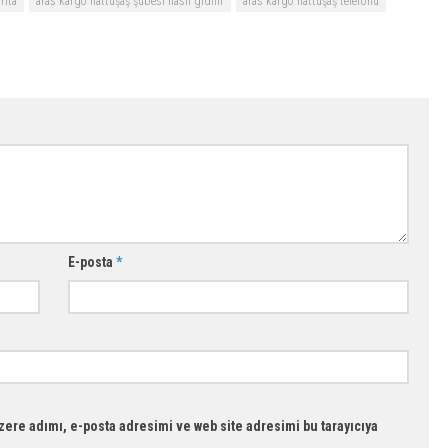
rita
aras kargo hattuşaş şubesi nasıl gidilir
aras kargo hattuşaş telefonu
E-posta
*
ere adımı, e-posta adresimi ve web site adresimi bu tarayıcıya