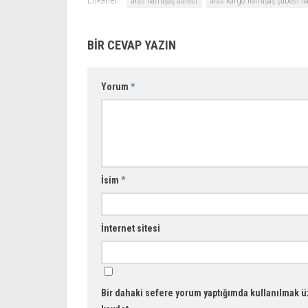
Etikerler:
aras hattuşaş adresi
aras kargo hattuşaş şubesi ha
BIR CEVAP YAZIN
Yorum
*
İsim
*
İnternet sitesi
Bir dahaki sefere yorum yaptığımda kullanılmak üz