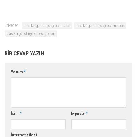
Etikerler:
aras kargo istinye şubesi adres
aras kargo istinye şubesi nerede
aras kargo istinye şubesi telefon
BIR CEVAP YAZIN
Yorum
*
İsim
*
E-posta
*
İnternet sitesi