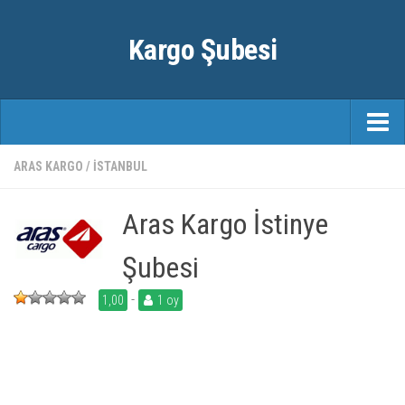
Kargo Şubesi
ANASAYFA
ARAS KARGO
/
İSTANBUL
KARGO FIRMALARI
Aras Kargo İstinye
ŞEHIRLER
Şubesi
-
1,00
1 oy