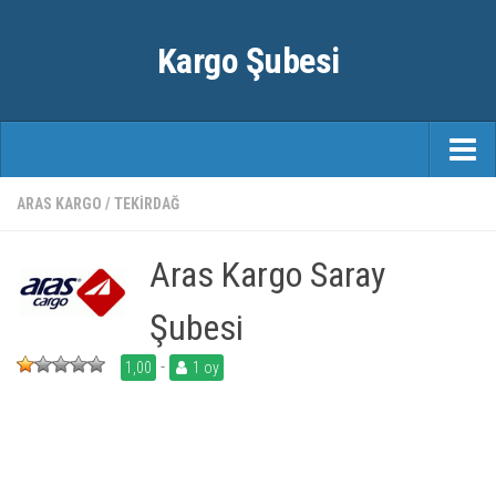
Kargo Şubesi
ANASAYFA
ARAS KARGO
/
TEKIRDAĞ
KARGO FIRMALARI
Aras Kargo Saray
ŞEHIRLER
Şubesi
-
1,00
1 oy