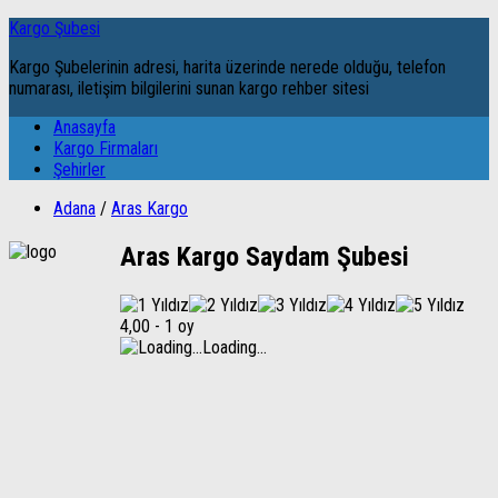
Kargo Şubesi
Kargo Şubelerinin adresi, harita üzerinde nerede olduğu, telefon
numarası, iletişim bilgilerini sunan kargo rehber sitesi
Anasayfa
Kargo Firmaları
Şehirler
Adana
/
Aras Kargo
Aras Kargo Saydam Şubesi
4,00
-
1 oy
Loading...