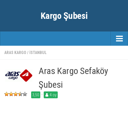
Kargo Şubesi
ANASAYFA
ARAS KARGO
/
İSTANBUL
KARGO FIRMALARI
Aras Kargo Sefaköy
ŞEHIRLER
Şubesi
-
3,50
4 oy