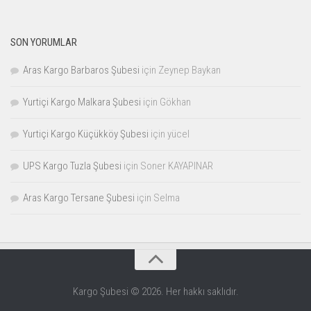
SON YORUMLAR
Aras Kargo Barbaros Şubesi
için
Zeynep Baykan
Yurtiçi Kargo Malkara Şubesi
için
Gökhan
Yurtiçi Kargo Küçükköy Şubesi
için
yücel
UPS Kargo Tuzla Şubesi
için
Soner KAYAPINAR
Aras Kargo Tersane Şubesi
için
Selma
Kargo Şubesi © 2026. Her hakkı saklıdır.