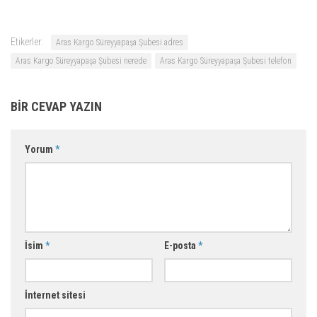
Etikerler:
Aras Kargo Süreyyapaşa Şubesi adres
Aras Kargo Süreyyapaşa Şubesi nerede
Aras Kargo Süreyyapaşa Şubesi telefon
BIR CEVAP YAZIN
Yorum
*
İsim
*
E-posta
*
İnternet sitesi