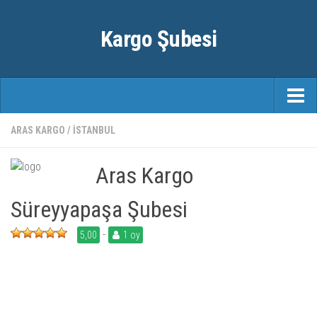
Kargo Şubesi
ANASAYFA
ARAS KARGO
/
İSTANBUL
KARGO FIRMALARI
Aras Kargo
ŞEHIRLER
Süreyyapaşa Şubesi
-
5,00
1 oy