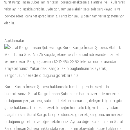
Sürat Kargo İmsan Şubesi'nin haritasını görüntülemektesiniz. Haritayı - ve + kullanarak
yakınlaştırıp, uzaklaştırabilir, Uydu görünümüne alabilir, sağa sola sürükleyebilir ve
böylece adresi daha net görebilirsiniz. Harita konumu şubenin tam yerini göstermiyor
olabilir.
Açıklamalar
Sürat Kargo İmsan Şubesi; Atatürk
Mah. Turna Sok. No:26 Küçükçekmece / İstanbul adresinde hizmet
vermektedir. Kargo şubesini 0212 495 22 92 telefon numarasından
arayabilirsiniz. Yukarıdaki
Kargo Takip
bağlantısını tıklayarak,
kargonuzun nerede olduğunu görebilirsiniz.
Sürat Kargo İmsan Şubesi hakkındaki tüm bilgileri bu sayfada
bulabilirsiniz. Sürat Kargo İmsan Şubesi'nin harita üzerinde nerede
olduğunun yeri, adresi, şubenin telefon numarası, iletişim bilgileri gibi
şube hakkında bilmek isteyebileceğin her türlü bilgiye bu sayfadan
ulaşabilirsin. Sürat Kargo takip kodunuzu girerek, kargonuzun nerede
olduğunu görebilir ve öğrenebilirsiniz. Ayrıca diğer kullanıcıların Sürat
Kargo İmsan Şubesi hakkındaki yorumlarını okuyabilir, şube hakkında