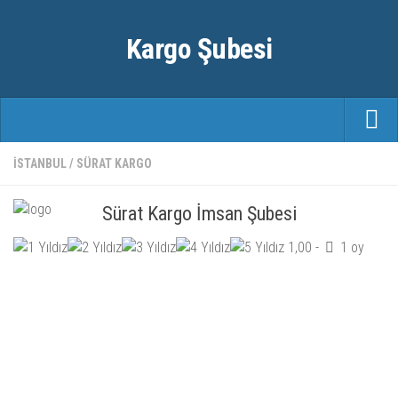
Kargo Şubesi
Anasayfa
İSTANBUL
/
SÜRAT KARGO
Kargo Firmaları
Sürat Kargo İmsan Şubesi
Şehirler
1,00
-
1 oy