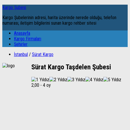
Kargo Şubesi
Kargo Şubelerinin adresi, harita üzerinde nerede olduğu, telefon
numarası, iletişim bilgilerini sunan kargo rehber sitesi
Anasayfa
Kargo Firmaları
Şehirler
İstanbul
/
Sürat Kargo
Sürat Kargo Taşdelen Şubesi
2,00
-
4 oy