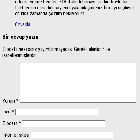
ödeme yerine benden 748 tl alındı firmayı aradım böyle bir
taleblerinin olmadığı söylendi yakacık şubeniz firmayı suçluyor
en kısa zamanda çözüm bekliyorum
Cevapla
Bir cevap yazın
E-posta hesabınız yayımlanmayacak.
Gerekli alanlar
*
ile
işaretlenmişlerdir
Yorum
*
İsim
*
E-posta
*
İnternet sitesi