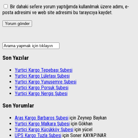
Bir dahaki sefere yorum yaptığımda kullanılmak üzere adımı, e-
posta adresimi ve web site adresimi bu tarayıcıya kaydet.
Son Yazılar
Yurtiçi Kargo Tepebaşı Şubesi
Yurtiçi Kargo Lületaşı Şubesi
Yurtiçi Kargo Yunusemre Şubesi
Yurtiçi Kargo Porsuk Şubesi
Yurtiçi Kargo Nergis Şubesi
Son Yorumlar
Aras Kargo Barbaros Şubesi
için
Zeynep Baykan
Yurtiçi Kargo Malkara Şubesi
için
Gökhan
Yurtiçi Kargo Küçükköy Şubesi
için
yücel
UPS Kargo Tuzla Şubesi
için
Soner KAYAPINAR