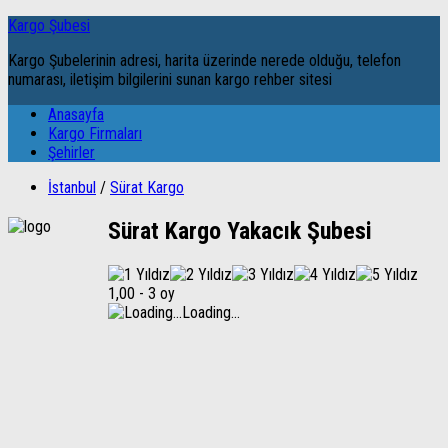
Kargo Şubesi
Kargo Şubelerinin adresi, harita üzerinde nerede olduğu, telefon
numarası, iletişim bilgilerini sunan kargo rehber sitesi
Anasayfa
Kargo Firmaları
Şehirler
İstanbul
/
Sürat Kargo
Sürat Kargo Yakacık Şubesi
1,00
-
3 oy
Loading...