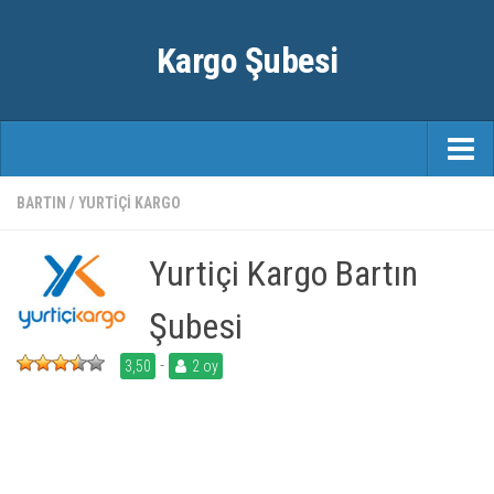
Kargo Şubesi
ANASAYFA
BARTIN
/
YURTIÇI KARGO
KARGO FIRMALARI
Yurtiçi Kargo Bartın
ŞEHIRLER
Şubesi
-
3,50
2 oy