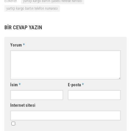
Etikerler:
yurtiçi kargo bartın şubesi nerede haritası
yurtiçi kargo bartın telefon numarası
BIR CEVAP YAZIN
Yorum
*
İsim
*
E-posta
*
İnternet sitesi