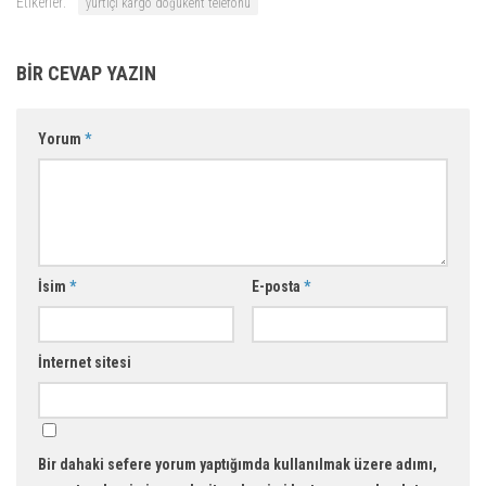
Etikerler:
yurtiçi kargo doğukent telefonu
BIR CEVAP YAZIN
Yorum
*
İsim
*
E-posta
*
İnternet sitesi
Bir dahaki sefere yorum yaptığımda kullanılmak üzere adımı,