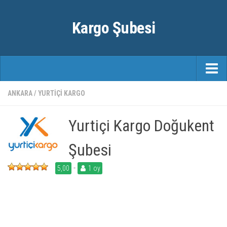
Kargo Şubesi
ANASAYFA
ANKARA
/
YURTIÇI KARGO
KARGO FIRMALARI
Yurtiçi Kargo Doğukent
ŞEHIRLER
Şubesi
-
5,00
1 oy