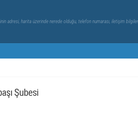
nin adresi, harita üzerinde nerede olduğu, telefon numarası, iletişim bilgile
başı Şubesi