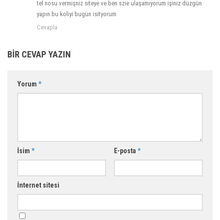
tel nosu vermişniz siteye ve ben szie ulaşamıyorum işiniz düzgün
yapın bu koliyi bugün isityorum
Cevapla
BIR CEVAP YAZIN
Yorum
*
İsim
*
E-posta
*
İnternet sitesi