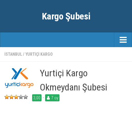
Kargo Şubesi
ANASAYFA
İSTANBUL
/
YURTIÇI KARGO
KARGO FIRMALARI
Yurtiçi Kargo
ŞEHIRLER
Okmeydanı Şubesi
-
3,00
7 oy