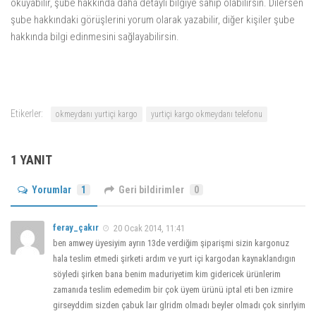
okuyabilir, şube hakkında daha detaylı bilgiye sahip olabilirsin. Dilersen
şube hakkındaki görüşlerini yorum olarak yazabilir, diğer kişiler şube
hakkında bilgi edinmesini sağlayabilirsin.
Etikerler:
okmeydanı yurtiçi kargo
yurtiçi kargo okmeydanı telefonu
1 YANIT
Yorumlar
1
Geri bildirimler
0
feray_çakır
20 Ocak 2014, 11:41
ben amwey üyesiyim ayrın 13de verdiğim şiparişmi sizin kargonuz
hala teslim etmedi şirketi ardım ve yurt içi kargodan kaynaklandıgın
söyledi şirken bana benim maduriyetim kim gidericek ürünlerim
zamanıda teslim edemedim bir çok üyem ürünü iptal eti ben izmire
girseyddim sizden çabuk laır glridm olmadı beyler olmadı çok sinrlyim