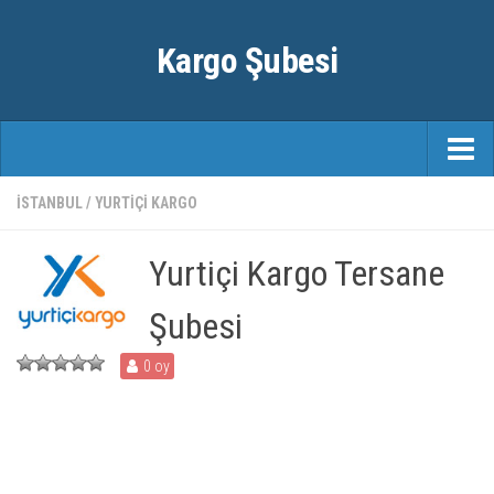
Kargo Şubesi
ANASAYFA
İSTANBUL
/
YURTIÇI KARGO
KARGO FIRMALARI
Yurtiçi Kargo Tersane
ŞEHIRLER
Şubesi
0 oy