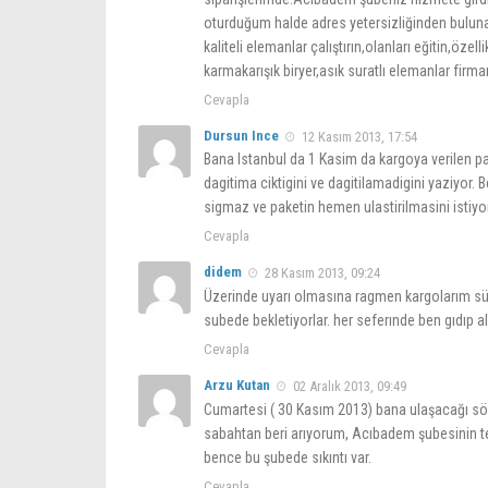
oturduğum halde adres yetersizliğinden buluna
kaliteli elemanlar çalıştırın,olanları eğitin,öz
karmakarışık biryer,asık suratlı elemanlar firma
Cevapla
Dursun Ince
12 Kasım 2013, 17:54
Bana Istanbul da 1 Kasim da kargoya verilen p
dagitima ciktigini ve dagitilamadigini yaziyor.
sigmaz ve paketin hemen ulastirilmasini istiy
Cevapla
didem
28 Kasım 2013, 09:24
Üzerinde uyarı olmasına ragmen kargolarım süre
subede bekletiyorlar. her seferınde ben gıdıp al
Cevapla
Arzu Kutan
02 Aralık 2013, 09:49
Cumartesi ( 30 Kasım 2013) bana ulaşacağı 
sabahtan beri arıyorum, Acıbadem şubesinin tel
bence bu şubede sıkıntı var.
Cevapla