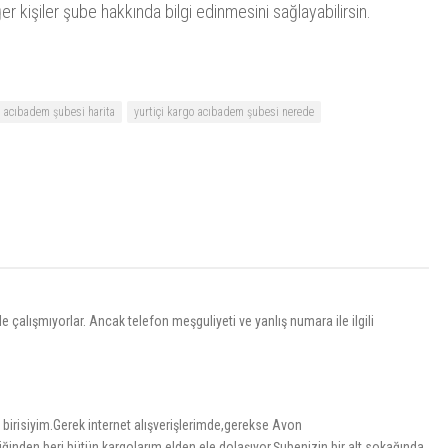
er kişiler şube hakkında bilgi edinmesini sağlayabilirsin.
o acıbadem şubesi harita
yurtiçi kargo acıbadem şubesi nerede
e çalışmıyorlar. Ancak telefon meşguliyeti ve yanlış numara ile ilgili
 birisiyim.Gerek internet alışverişlerimde,gerekse Avon
inden beri bütün kargolarım elden ele dolaşıyor.Şubenizin bir alt sokağında