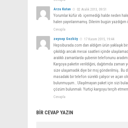
Arzu Kutan
02 Aralık 2013, 09:51
Yorumlar küfür vb. içermediği halde neden hal
halen yayınlanmamış. Dilerim bugün yazdığım ilgi
Cevapla
zeynep Gezköy
17 Kasım 2015, 19:44
Hepsiburada.com dan aldığım ürün yaklaşık bir
çıkıldığı ancak mesai saatleri içinde ulaşılama
aralıklı zamanlarda şubenin telefonunu aradım
Kargoya paketin verildiğini, dağıtımda zaman 
size ulaşamadık diye bir msj gönderilmiş.. Bu
masadaki bir telefon sürekli çalıyor ve açan 
bulunmuşum… Ulaşılmayan paket için sizi bulam
çözüm bulunmalı. Yurtiçi kargoyu terçih etm
Cevapla
BIR CEVAP YAZIN