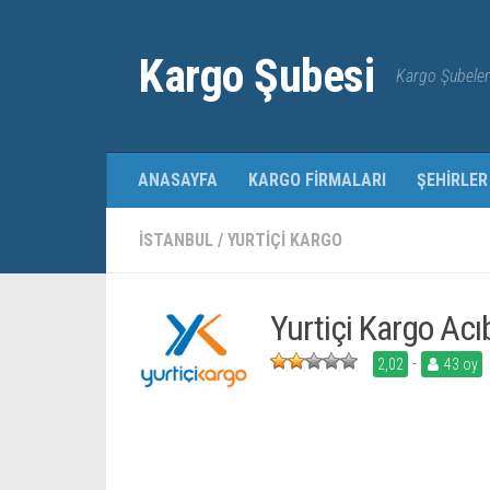
Kargo Şubesi
Kargo Şubeleri
ANASAYFA
KARGO FIRMALARI
ŞEHIRLER
İSTANBUL
/
YURTIÇI KARGO
Yurtiçi Kargo Ac
-
2,02
43 oy