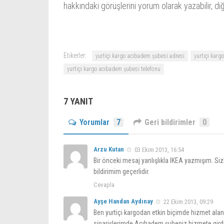
hakkındaki görüşlerini yorum olarak yazabilir, diğ
Etikerler:
yurtiçi kargo acıbadem şubesi adresi
yurtiçi karg
yurtiçi kargo acıbadem şubesi telefonu
7 YANIT
Yorumlar
7
Geri bildirimler
0
Arzu Kutan
03 Ekim 2013, 16:54
Bir önceki mesaj yanlışlıkla IKEA yazmışım. Sizl
bildirimim geçerlidir.
Cevapla
Ayşe Handan Aydınay
22 Ekim 2013, 09:29
Ben yurtiçi kargodan etkin biçimde hizmet alan
siparişlerimde.Acıbadem şubeniz hizmete girdiğ