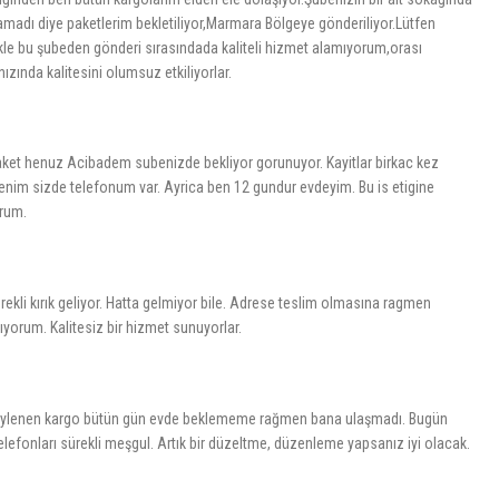
madı diye paketlerim bekletiliyor,Marmara Bölgeye gönderiliyor.Lütfen
ellikle bu şubeden gönderi sırasındada kaliteli hizmet alamıyorum,orası
nızında kalitesini olumsuz etkiliyorlar.
aket henuz Acibadem subenizde bekliyor gorunuyor. Kayitlar birkac kez
 Benim sizde telefonum var. Ayrica ben 12 gundur evdeyim. Bu is etigine
orum.
kli kırık geliyor. Hatta gelmiyor bile. Adrese teslim olmasına ragmen
ıyorum. Kalitesiz bir hizmet sunuyorlar.
söylenen kargo bütün gün evde beklememe rağmen bana ulaşmadı. Bugün
efonları sürekli meşgul. Artık bir düzeltme, düzenleme yapsanız iyi olacak.