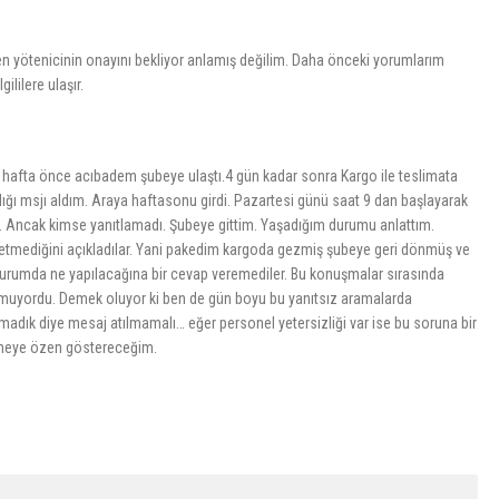
en yötenicinin onayını bekliyor anlamış değilim. Daha önceki yorumlarım
lilere ulaşır.
 hafta önce acıbadem şubeye ulaştı.4 gün kadar sonra Kargo ile teslimata
dığı msjı aldım. Araya haftasonu girdi. Pazartesi günü saat 9 dan başlayarak
. Ancak kimse yanıtlamadı. Şubeye gittim. Yaşadığım durumu anlattım.
yetmediğini açıkladılar. Yani pakedim kargoda gezmiş şubeye geri dönmüş ve
 durumda ne yapılacağına bir cevap veremediler. Bu konuşmalar sırasında
olmuyordu. Demek oluyor ki ben de gün boyu bu yanıtsız aramalarda
adık diye mesaj atılmamalı… eğer personel yetersizliği var ise bu soruna bir
emeye özen göstereceğim.