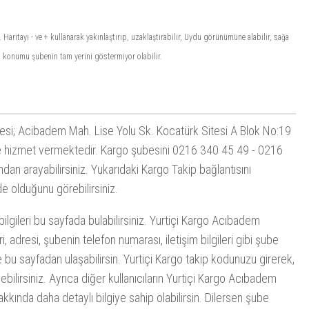
aritayı - ve + kullanarak yakınlaştırıp, uzaklaştırabilir, Uydu görünümüne alabilir, sağa
ta konumu şubenin tam yerini göstermiyor olabilir.
si; Acibadem Mah. Lise Yolu Sk. Kocatürk Sitesi A Blok No:19
e hizmet vermektedir. Kargo şubesini 0216 340 45 49 - 0216
dan arayabilirsiniz. Yukarıdaki
Kargo Takip
bağlantısını
e olduğunu görebilirsiniz.
lgileri bu sayfada bulabilirsiniz. Yurtiçi Kargo Acıbadem
 adresi, şubenin telefon numarası, iletişim bilgileri gibi şube
e bu sayfadan ulaşabilirsin. Yurtiçi Kargo takip kodunuzu girerek,
lirsiniz. Ayrıca diğer kullanıcıların Yurtiçi Kargo Acıbadem
kkında daha detaylı bilgiye sahip olabilirsin. Dilersen şube