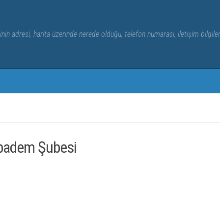
nin adresi, harita üzerinde nerede olduğu, telefon numarası, iletişim bilgile
ıbadem Şubesi